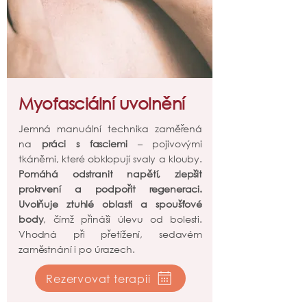
Myofasciální uvolnění
Jemná manuální technika zaměřená
na
práci s fasciemi
– pojivovými
tkáněmi, které obklopují svaly a klouby.
Pomáhá odstranit napětí, zlepšit
prokrvení a podpořit regeneraci.
Uvolňuje ztuhlé oblasti a spoušťové
body
, čímž přináší úlevu od bolesti.
Vhodná při přetížení, sedavém
zaměstnání i po úrazech.
Rezervovat terapii