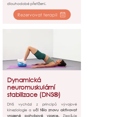
dlouhodobé přetížení.
Rezervovat terapii
Dynamická
neuromuskulární
stabilizace (DNS®)
DNS vychází z principů vývojové
kineziologie a
učí tělo znovu aktivovat
vrozené pohybové vzorce.
Zlepšuje