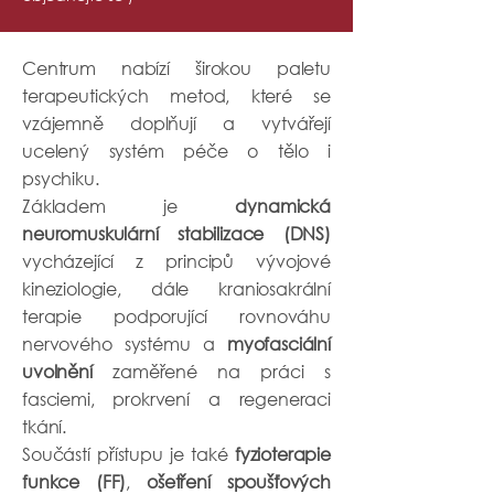
Centrum nabízí širokou paletu
terapeutických metod, které se
vzájemně doplňují a vytvářejí
ucelený systém péče o tělo i
psychiku.
Základem je
dynamická
neuromuskulární stabilizace (DNS)
vycházející z principů vývojové
kineziologie, dále kraniosakrální
terapie podporující rovnováhu
nervového systému a
myofasciální
uvolnění
zaměřené na práci s
fasciemi, prokrvení a regeneraci
tkání.
Součástí přístupu je také
fyzioterapie
funkce (FF)
,
ošetření spoušťových