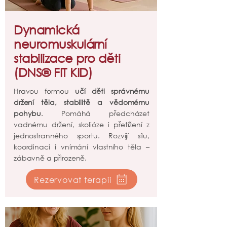
Dynamická
neuromuskulární
stabilizace pro děti
(DNS® FIT KID)
Hravou formou
učí děti správnému
držení těla, stabilitě a vědomému
pohybu
. Pomáhá předcházet
vadnému držení, skolióze i přetížení z
jednostranného sportu. Rozvíjí sílu,
koordinaci i vnímání vlastního těla –
zábavně a přirozeně.
Rezervovat terapii