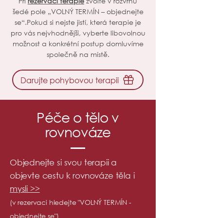
Při
rezervaci terapie
zvolte v rozvrhu
šedé pole „VOLNÝ TERMÍN – objednejte
se“.Pokud si nejste jistí, která terapie je
pro vás nejvhodnější, vyberte libovolnou
možnost a konkrétní postup domluvíme
společně na místě.
Darujte pohybovou terapii
Péče o tělo v
rovnováze
Objednejte si svou terapii a
objevte cestu k rovnováze těla i
mysli >>
(v rezervaci hledejte "VOLNÝ TERMÍN -
objednejte se")