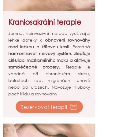
Kraniosakrální terapie
Jemná, neinvazivní metoda využívající
lehké doteky k
obnovení rovnováhy
mezi lebkou a křížovou kostí
. Pomáhá
harmonizovat nervový systém, zlepšuje
cirkulaci mozkomíšního moku a aktivuje
samoléčebné procesy.
Terapie je
vhodná při chronickém stresu,
bolestech zad, migrénách, únavě
nebo po úrazech. Navozuje hluboký
pocit klidu a rovnováhy.
Rezervovat terapii