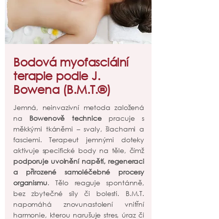
Bodová myofasciální
terapie podle J.
Bowena (B.M.T.®)
Jemná, neinvazivní metoda založená
na
Bowenově technice
pracuje s
měkkými tkáněmi – svaly, šlachami a
fasciemi. Terapeut jemnými doteky
aktivuje specifické body na těle, čímž
podporuje uvolnění napětí, regeneraci
a přirozené samoléčebné procesy
organismu
. Tělo reaguje spontánně,
bez zbytečné síly či bolesti. B.M.T.
napomáhá znovunastolení vnitřní
harmonie, kterou narušuje stres, úraz či