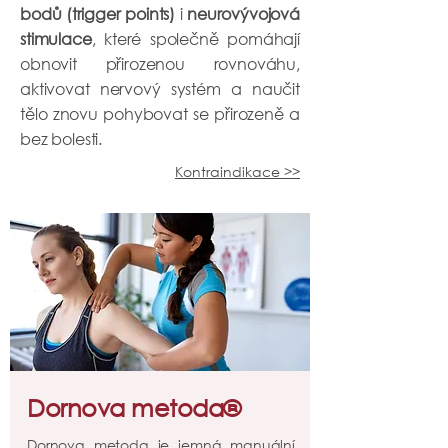
bodů (trigger points)
i
neurovývojová
stimulace
, které společně pomáhají
obnovit přirozenou rovnováhu,
aktivovat nervový systém a naučit
tělo znovu pohybovat se přirozeně a
bez bolesti.
Kontraindikace >>
Dornova metoda®
Dornova metoda je jemná manuální