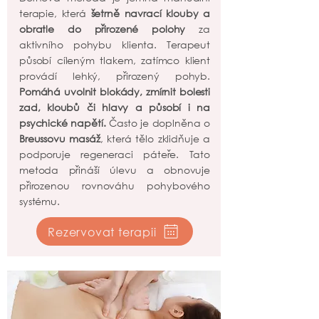
terapie, která
šetrně navrací klouby a
obratle do přirozené polohy
za
aktivního pohybu klienta. Terapeut
působí cíleným tlakem, zatímco klient
provádí lehký, přirozený pohyb.
Pomáhá uvolnit blokády, zmírnit bolesti
zad, kloubů či hlavy a působí i na
psychické napětí.
Často je doplněna o
Breussovu masáž
, která tělo zklidňuje a
podporuje regeneraci páteře. Tato
metoda přináší úlevu a obnovuje
přirozenou rovnováhu pohybového
systému.
Rezervovat terapii