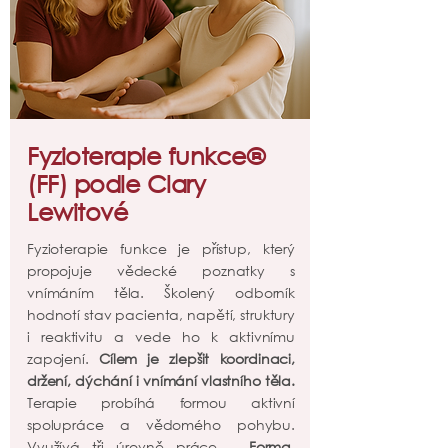
Fyzioterapie funkce®
(FF) podle Clary
Lewitové
Fyzioterapie funkce je přístup, který
propojuje vědecké poznatky s
vnímáním těla. Školený odborník
hodnotí stav pacienta, napětí, struktury
i reaktivitu a vede ho k aktivnímu
zapojení.
Cílem je zlepšit koordinaci,
držení, dýchání i vnímání vlastního těla.
Terapie probíhá formou aktivní
spolupráce a vědomého pohybu.
Využívá tři úrovně práce –
Forma,