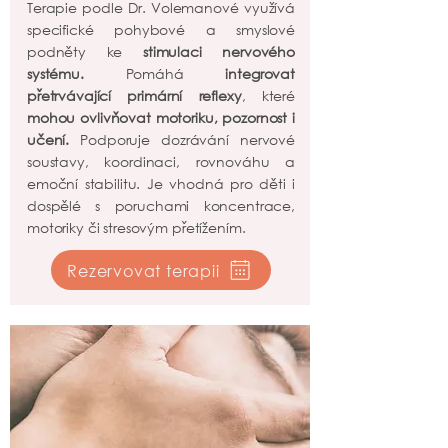
Terapie podle Dr. Volemanové využívá
specifické pohybové a smyslové
podněty ke
stimulaci nervového
systému.
Pomáhá
integrovat
přetrvávající primární reflexy
, které
mohou ovlivňovat motoriku, pozornost i
učení.
Podporuje dozrávání nervové
soustavy, koordinaci, rovnováhu a
emoční stabilitu. Je vhodná pro děti i
dospělé s poruchami koncentrace,
motoriky či stresovým přetížením.
Rezervovat terapii