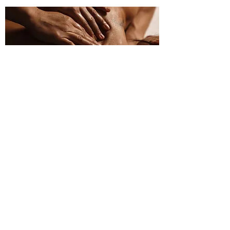
Trigger point terapie
Manuální metoda zaměřená na
uvolnění spoušťových bodů
–
drobných uzlíků ve svalech, které
způsobují přenesenou bolest. Terapie
využívá cílený tlak a protažení ke
zlepšení prokrvení a obnovení funkce
svalu.
Pomáhá při bolestech hlavy,
zad, šíje či končetin
. Často se
kombinuje s myofasciálním uvolněním
nebo DNS
pro dlouhodobý efekt.