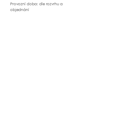
Provozní doba: dle
rozvrhu
a
objednání
Odpovědná osoba
Ing. et Bc. Markéta Obrová, DiS.
IČO:
09259937
marketa@plyn-out.cz