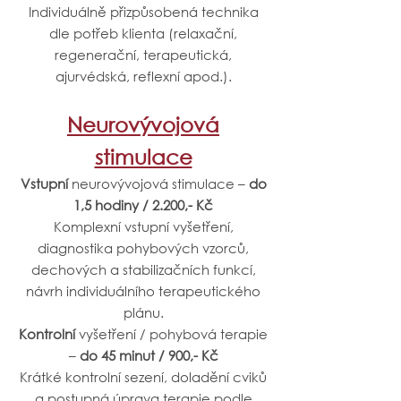
Individuálně přizpůsobená technika
dle potřeb klienta (relaxační,
regenerační, terapeutická,
ajurvédská, reflexní apod.).
Neurovývojová
stimulace
Vstupní
neurovývojová stimulace –
do
1,5 hodiny / 2.200,- Kč
Komplexní vstupní vyšetření,
diagnostika pohybových vzorců,
dechových a stabilizačních funkcí,
návrh individuálního terapeutického
plánu.
Kontrolní
vyšetření / pohybová terapie
–
do 45 minut / 900,- Kč
Krátké kontrolní sezení, doladění cviků
a postupná úprava terapie podle